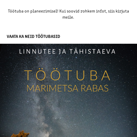
Töötuba on planeerimisel! Kui soovid rohkem infot, siis kirjuta
meile.
VAATA KA NEID TÖÖTUBASID
TÖÖTUBA MARIMETSA RABAS